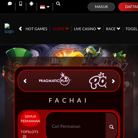
MASUK
DAFTA
IDR
12,737,545,
HOT GAMES
SLOTS
LIVE CASINO
RACE
TOGE
FACHAI
SEMUA
PERMAINAN
TOP
SLOTS
20