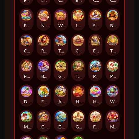
PHOENIX FEVER
LEGEND OF INCA
CYBER GOD OF FORTUNE⁺
BAD RICH WOLF
CATLA'S MONEY MACHINE
CHINESE NEW YEAR 2
Fortune Goddess
NIGHT MARKET
WIN WIN NEKO
Lucky Fortune 3x3
SWORD OF KING
BUFFALO WAYS
COWBOYS
Roma Gladiatrix
TREASURE CRUISE
CRAZY BUFFALO
EGYPT BONANZA
TREASURE RAIDERS
RICH ＭAN
Boxing Riches
GOLDEN PANTHER
THREE LITTLE PIGS
PANDA DRAGON BOAT
PONG PONG HU
DA LE MEN
FORTUNE KOI
ANIMAL RACING
HOT POT PARTY
HAPPY DUO BAO
WAR OF THE UNIVERSE
MAGIC BEANS
GOLD RUSH
GRAND BLUE
GLORY OF ROME
Fortune Sheep
MERGE MAGIC