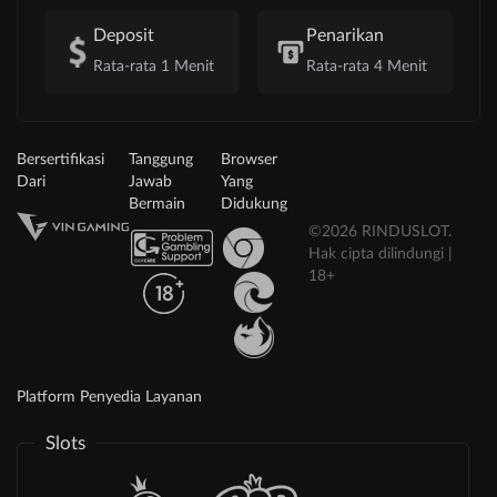
Deposit
Penarikan
Rata-rata 1 Menit
Rata-rata 4 Menit
Bersertifikasi
Tanggung
Browser
Dari
Jawab
Yang
Bermain
Didukung
©2026 RINDUSLOT.
Hak cipta dilindungi |
18+
Platform Penyedia Layanan
Slots