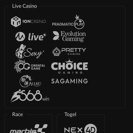
Live Casino
Race
Togel