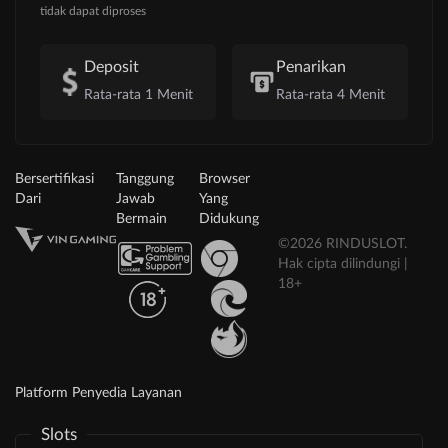
tidak dapat diproses
Deposit
Penarikan
Rata-rata 1 Menit
Rata-rata 4 Menit
Bersertifikasi
Tanggung
Browser
Dari
Jawab
Yang
Bermain
Didukung
©2026 RINDUSLOT.
Hak cipta dilindungi |
18+
Platform Penyedia Layanan
Slots