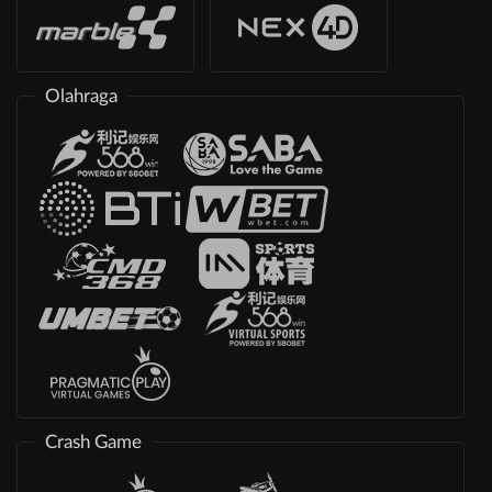
Olahraga
Crash Game