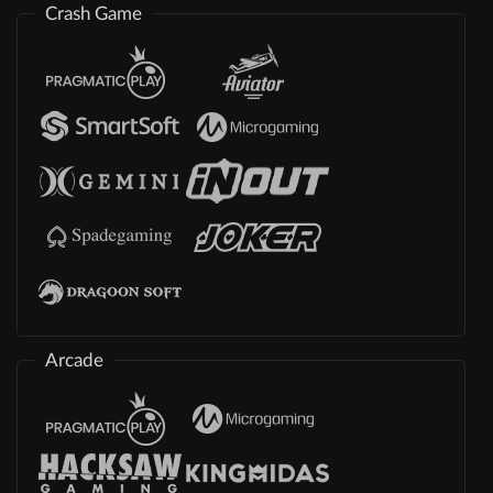
Crash Game
Arcade