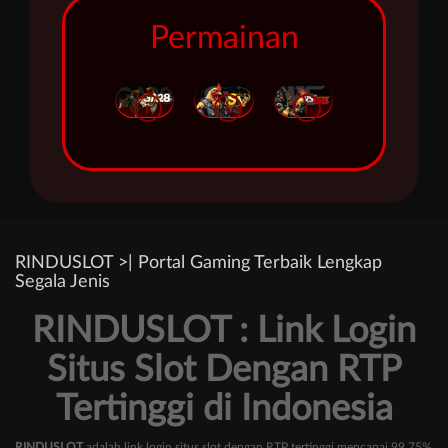
Permainan
i
i
i
RINDUSLOT >| Portal Gaming Terbaik Lengkap
Segala Jenis
RINDUSLOT : Link Login
Situs Slot Dengan RTP
Tertinggi di Indonesia
RINDUSLOT
adalah link login situs slot dengan RTP tertinggi mencapai 99.75%