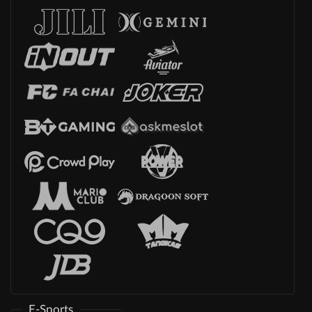
E-Sports