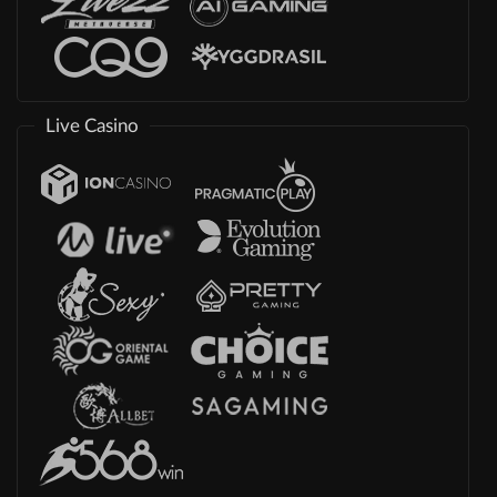
Live Casino