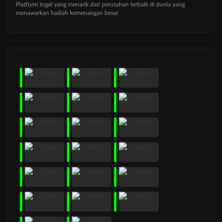
Platform togel yang menarik dari perusahan terbaik di dunia yang
menawarkan hadiah kemenangan besar