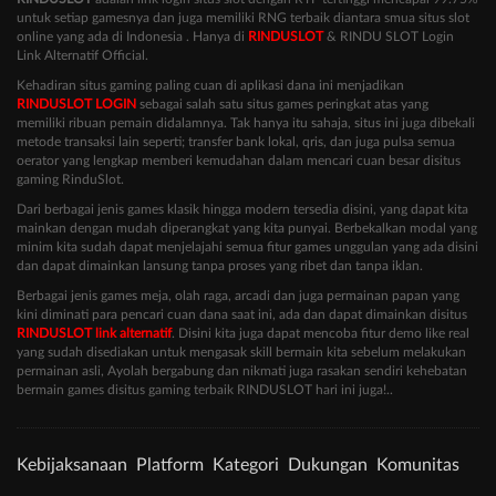
untuk setiap gamesnya dan juga memiliki RNG terbaik diantara smua situs slot
online yang ada di Indonesia . Hanya di
RINDUSLOT
& RINDU SLOT Login
Link Alternatif Official.
Kehadiran situs gaming paling cuan di aplikasi dana ini menjadikan
RINDUSLOT LOGIN
sebagai salah satu situs games peringkat atas yang
memiliki ribuan pemain didalamnya. Tak hanya itu sahaja, situs ini juga dibekali
metode transaksi lain seperti; transfer bank lokal, qris, dan juga pulsa semua
oerator yang lengkap memberi kemudahan dalam mencari cuan besar disitus
gaming RinduSlot.
Dari berbagai jenis games klasik hingga modern tersedia disini, yang dapat kita
mainkan dengan mudah diperangkat yang kita punyai. Berbekalkan modal yang
minim kita sudah dapat menjelajahi semua fitur games unggulan yang ada disini
dan dapat dimainkan lansung tanpa proses yang ribet dan tanpa iklan.
Berbagai jenis games meja, olah raga, arcadi dan juga permainan papan yang
kini diminati para pencari cuan dana saat ini, ada dan dapat dimainkan disitus
RINDUSLOT link alternatif
. Disini kita juga dapat mencoba fitur demo like real
yang sudah disediakan untuk mengasak skill bermain kita sebelum melakukan
permainan asli, Ayolah bergabung dan nikmati juga rasakan sendiri kehebatan
bermain games disitus gaming terbaik RINDUSLOT hari ini juga!..
Kebijaksanaan
Platform
Kategori
Dukungan
Komunitas