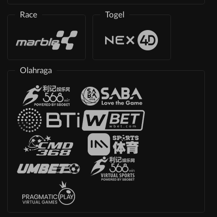
Race
Togel
Olahraga