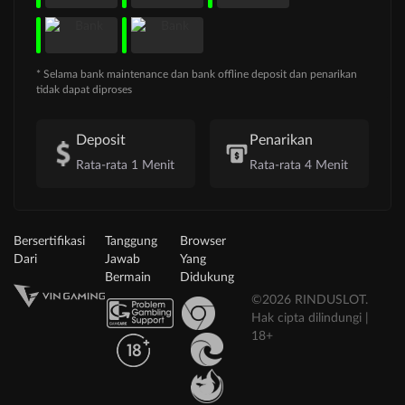
* Selama bank maintenance dan bank offline deposit dan penarikan
tidak dapat diproses
Deposit
Penarikan
Rata-rata 1 Menit
Rata-rata 4 Menit
Bersertifikasi
Tanggung
Browser
Dari
Jawab
Yang
Bermain
Didukung
©2026 RINDUSLOT.
Hak cipta dilindungi |
18+