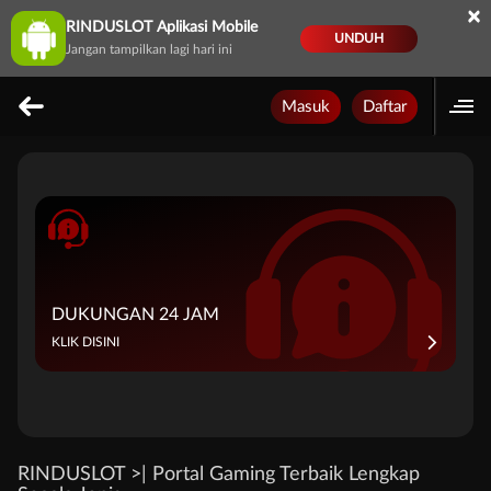
×
RINDUSLOT Aplikasi Mobile
UNDUH
Jangan tampilkan lagi hari ini
Masuk
Daftar
DUKUNGAN 24 JAM
KLIK DISINI
RINDUSLOT >| Portal Gaming Terbaik Lengkap