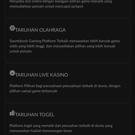
Penyedia slot online dengan beragam pilihan game menarik yang
memudahkan pemain untuk mencapai jackpot
TARUHAN OLAHRAGA
Sportsbook Gaming Platform Terbaik menawarkan lebih banyak game,
odds yang lebih tinggi, dan menyediakan pilihan yang lebih banyak
untuk pemain.
TARUHAN LIVE KASINO
Platform Pilihan bagi perusahaan-perusahaan terbaik di dunia, dengan
pilihan variasi game terbanyak
TARUHAN TOGEL
Platform togel yang menarik dari perusahan terbaik di dunia yang
menawarkan hadiah kemenangan besar