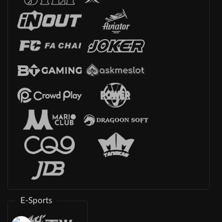
E-Sports