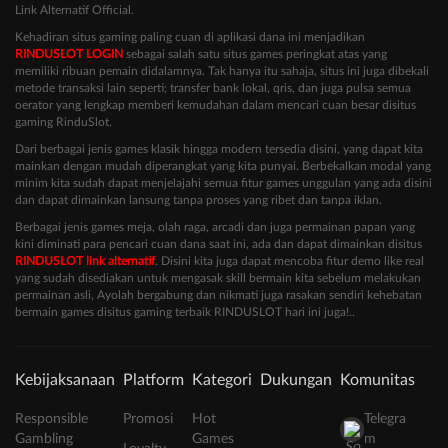
Link Alternatif Official.
Kehadiran situs gaming paling cuan di aplikasi dana ini menjadikan
RINDUSLOT LOGIN
sebagai salah satu situs games peringkat atas yang
memiliki ribuan pemain didalamnya. Tak hanya itu sahaja, situs ini juga dibekali
metode transaksi lain seperti; transfer bank lokal, qris, dan juga pulsa semua
oerator yang lengkap memberi kemudahan dalam mencari cuan besar disitus
gaming RinduSlot.
Dari berbagai jenis games klasik hingga modern tersedia disini, yang dapat kita
mainkan dengan mudah diperangkat yang kita punyai. Berbekalkan modal yang
minim kita sudah dapat menjelajahi semua fitur games unggulan yang ada disini
dan dapat dimainkan lansung tanpa proses yang ribet dan tanpa iklan.
Berbagai jenis games meja, olah raga, arcadi dan juga permainan papan yang
kini diminati para pencari cuan dana saat ini, ada dan dapat dimainkan disitus
RINDUSLOT link alternatif
. Disini kita juga dapat mencoba fitur demo like real
yang sudah disediakan untuk mengasak skill bermain kita sebelum melakukan
permainan asli, Ayolah bergabung dan nikmati juga rasakan sendiri kehebatan
bermain games disitus gaming terbaik RINDUSLOT hari ini juga!..
Kebijaksanaan
Platform
Kategori
Dukungan
Komunitas
Responsible
Promosi
Hot
Telegra
Gambling
Games
m